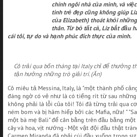
chính ngôi nhà của mình, và việc
tình trẻ đẹp cũng không giúp Li
của Elizabeth) thoát khỏi nhữn
thân. Từ bỏ tất cả, Liz bắt đầu 
cái tôi, tự do và hạnh phúc đích thực của mình.
Cô trải qua bốn tháng tại Italy chỉ để thưởng 
tận hưởng những trò giải trí. (Ăn)
Cô miêu tả Messina, Italy, là "một thành phố cảng
đáng ngờ có vẻ như là có tiếng rít từ sau những
không phải là lỗi của tôi! Tôi đã từng trải qua 
ném bom và bị hãm hiếp bởi các Mafia, nữa! " "Sa
một bà mẹ Bali" để cân bằng trên đầu bằng một g
cây và hoa, vịt nướng - Một vật đội đầu thật trá
Carmen Miranda đã phải cúi đầu xuống trong s