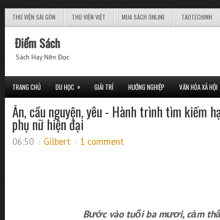
THƯ VIỆN SÀI GÒN
THƯ VIỆN VIỆT
MUA SÁCH ONLINE
TAOTECHINH
Điểm Sách
Sách Hay Nên Đọc
»
TRANG CHỦ
DU HỌC
GIẢI TRÍ
HƯỚNG NGHIỆP
VĂN HÓA XÃ HỘI
Ăn, cầu nguyện, yêu - Hành trình tìm kiếm h
phụ nữ hiện đại
06:50
Gilbert
1 comment
Bước vào tuổi ba mươi, cảm thấ