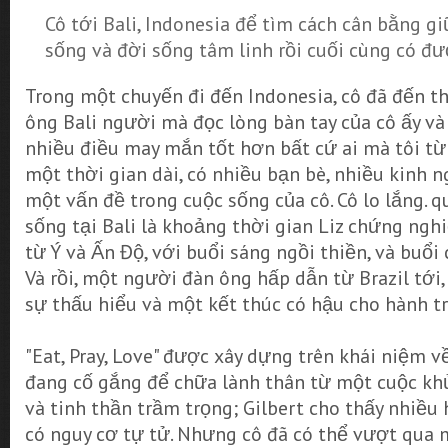
Cô tới Bali, Indonesia để tìm cách cân bằng 
sống và đời sống tâm linh rồi cuối cùng có đượ
Trong một chuyến đi đến Indonesia, cô đã đến 
ông Bali người mà đọc lòng bàn tay của cô ấy và 
nhiều điều may mắn tốt hơn bất cứ ai mà tôi từ
một thời gian dài, có nhiều bạn bè, nhiều kinh ng
một vấn đề trong cuộc sống của cô. Cô lo lắng. 
sống tại Bali là khoảng thời gian Liz chứng ng
từ Ý và Ấn Độ, với buổi sáng ngồi thiền, và buổi
Và rồi, một người đàn ông hấp dẫn từ Brazil tới,
sự thấu hiểu và một kết thúc có hậu cho hành trì
"Eat, Pray, Love" được xây dựng trên khái niệm 
đang cố gắng để chữa lành thân từ một cuộc k
và tinh thần trầm trọng; Gilbert cho thấy nhiều
có nguy cơ tự tử. Nhưng cô đã có thể vượt qua 